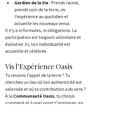
Gardien de la Vie
 : Prends racine, 
prends soin de la terre, vis 
l’expérience au quotidien et 
accueille les nouveaux venus.
Il n’y a ni formules, ni obligations. La 
participation est toujours volontaire et 
évolutive. Ici, ton individualité est 
accueillie et célébrée.
Vis l’Expérience Oasis
Tu ressens l’appel de la terre ? Tu 
cherches un lieu où ton authenticité est 
valorisée et où ta contribution a du sens ? 
À la 
Communauté Oasis
, tu choisis 
comment et à quel point t’impliquer, en 
vivant en harmonie avec la nature et les 
autres, sans jamais perdre ton essence.
Découvre 
Sensaya
, la première 