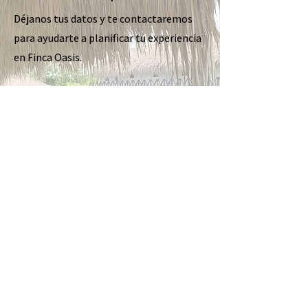
Déjanos tus datos y te contactaremos
para ayudarte a planificar tu experiencia
en Finca Oasis.
Nombre
Apellido
Email
Enviar