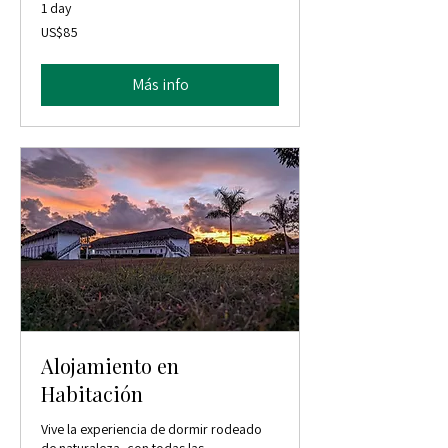
1 day
85
US$85
dólares
estadounidenses
Más info
Alojamiento en
Habitación
Vive la experiencia de dormir rodeado
de naturaleza, con todas las