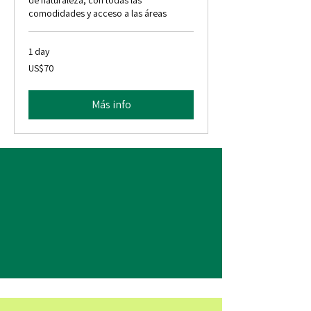
comodidades y acceso a las áreas
1 day
70
US$70
dólares
estadounidenses
Más info