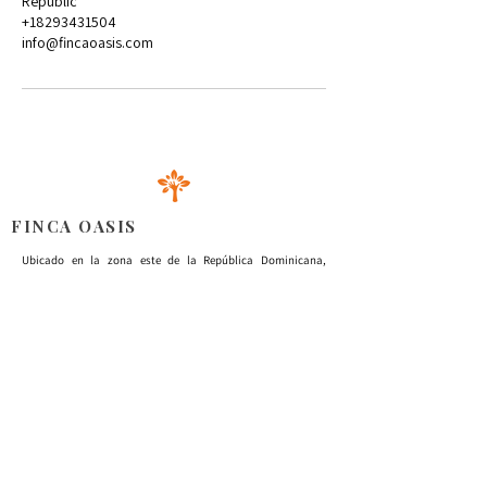
Republic
+18293431504
info@fincaoasis.com
FINCA OASIS
Ubicado en la zona este de la República Dominicana,
nuestro espacio le brinda una armoniosa combinación de
productos cultivados con amor, instalaciones acogedoras
para celebrar todo tipo de eventos y un servicio al cliente
cercano y atento.
INFÓRMATE
Nosotros
Retiros & Eventos
Actividades & Excursiones