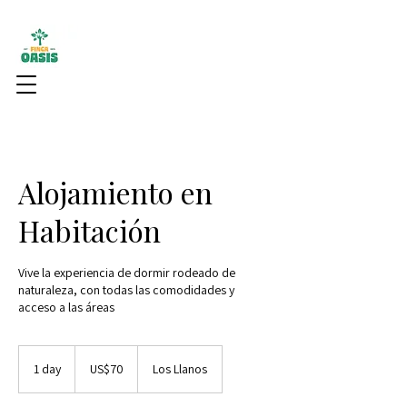
Alojamiento en
Habitación
Vive la experiencia de dormir rodeado de
naturaleza, con todas las comodidades y
acceso a las áreas
70
dólares
1 day
1
US$70
Los Llanos
estadounidenses
d
a