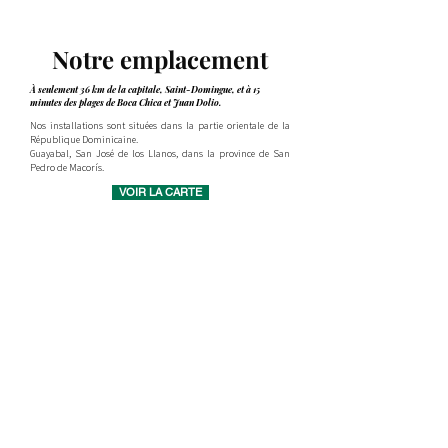
Notre emplacement
À seulement 36 km de la capitale, Saint-Domingue, et à 15
minutes des plages de Boca Chica et Juan Dolio.
Nos installations sont situées dans la partie orientale de la
République Dominicaine.
Guayabal, San José de los Llanos, dans la province de San
Pedro de Macorís.
VOIR LA CARTE