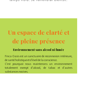
Un espace de clarté et
de pleine présence
Environnement sans alcool ni fumée
Finca Oasis est un sanctuaire de reconnexion intérieure,
de santé holistique et d'éveil de la conscience.
C'est pourquoi nous maintenons un environnement
totalement exempt d'alcool, de tabac et d'autres
substances nocives.
Ce choix n'est pas le fruit d'une rigidité, mais plutôt d'une
profonde attention portée à l'énergie du lieu, aux
processus qui y sont facilités et à la vibration que chaque
visiteur apporte à son arrivée.
Ici, nous croyons que le véritable bien-être naît de la
présence, du silence et du respect du corps comme temple.
Chaque pratique, repas, conversation ou repos est vécu
avec clarté, respiration consciente et rythme naturel.
🕊️ Merci d'honorer cet accord subtil.