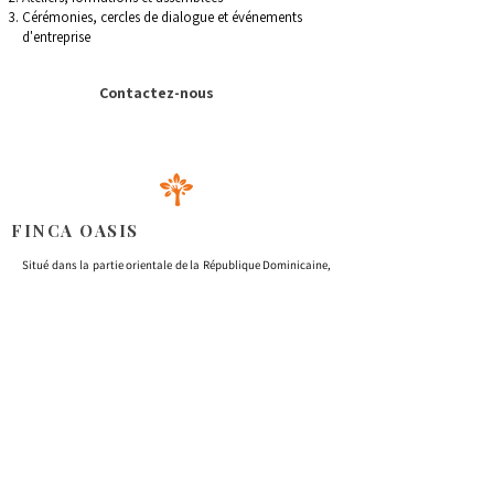
Cérémonies, cercles de dialogue et événements
d'entreprise
Contactez-nous
FINCA OASIS
Situé dans la partie orientale de la République Dominicaine,
notre espace offre une combinaison harmonieuse de
produits cultivés avec amour, d'installations accueillantes
pour tous types d'événements et d'un service client amical et
attentionné.
S'INFORMER
Nous
Retraites et événements
Activités et excursions