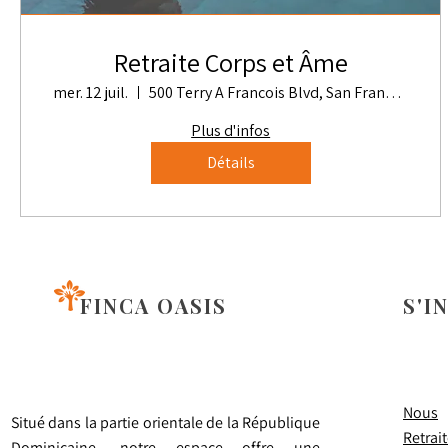
Retraite Corps et Âme
mer. 12 juil.
500 Terry A Francois Blvd, San Francisco, CA 94158, États-Unis
Plus d'infos
Détails
FINCA OASIS
S'I
Nous
Situé dans la partie orientale de la République
Retrai
Dominicaine, notre espace offre une